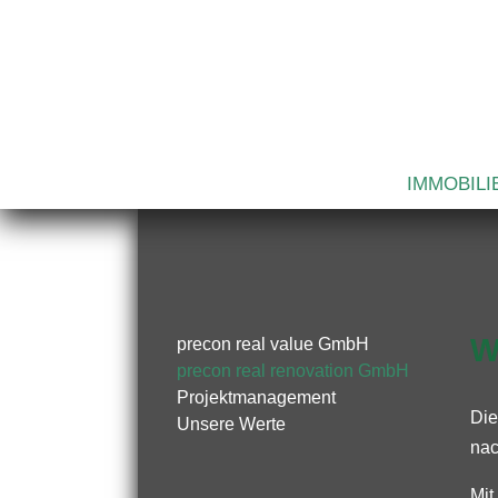
IMMOBILI
W
precon real value GmbH
precon real renovation GmbH
Projektmanagement
Die
Unsere Werte
nac
Mit