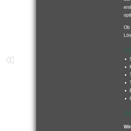
ers
opt
Ob 
Lös
Un
Un
Wir